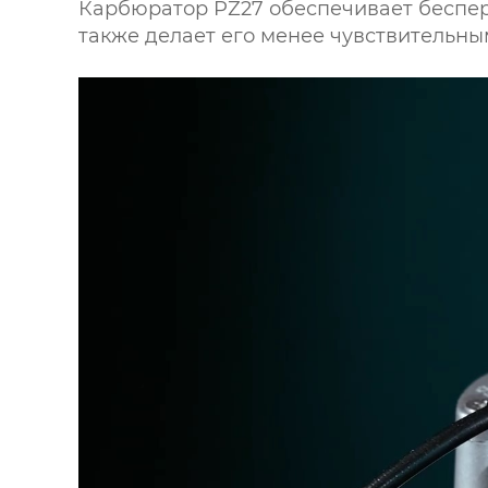
Карбюратор PZ27 обеспечивает беспер
также делает его менее чувствительным