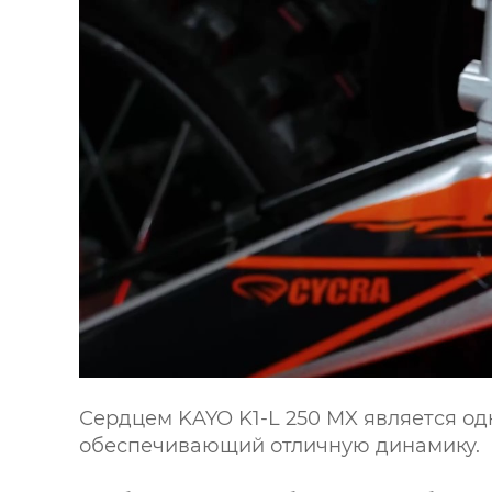
Сердцем KAYO K1-L 250 MX является од
обеспечивающий отличную динамику.