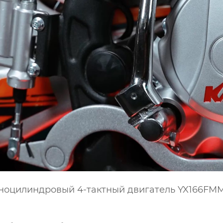
ноцилиндровый 4-тактный двигатель YX166FMM о