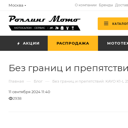
Москва
О компании
Бренды
Достав
КАТАЛО
АКЦИИ
РАСПРОДАЖА
МОТОТЕ
Без границ и препятстви
—
—
Главная
Блог
Без границ и препятствий: KAYO K1-L 
11 сентября 2024 11:40
2938