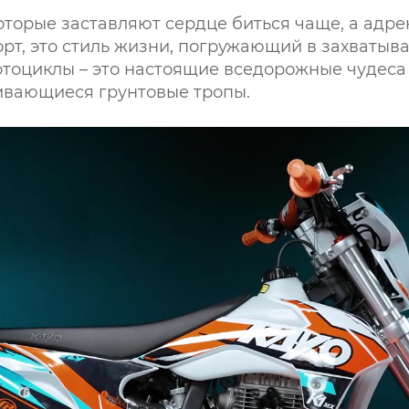
оторые заставляют сердце биться чаще, а адре
порт, это стиль жизни, погружающий в захват
тоциклы – это настоящие вседорожные чудеса 
вивающиеся грунтовые тропы.