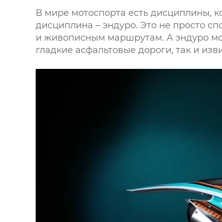
В мире мотоспорта есть дисциплины, к
дисциплина – эндуро. Это не просто с
и живописным маршрутам. А эндуро мо
гладкие асфальтовые дороги, так и из