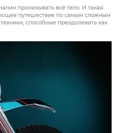
налин пронизывать всё тело. И такая
ывающее путешествие по самым сложным
техники, способные преодолевать как