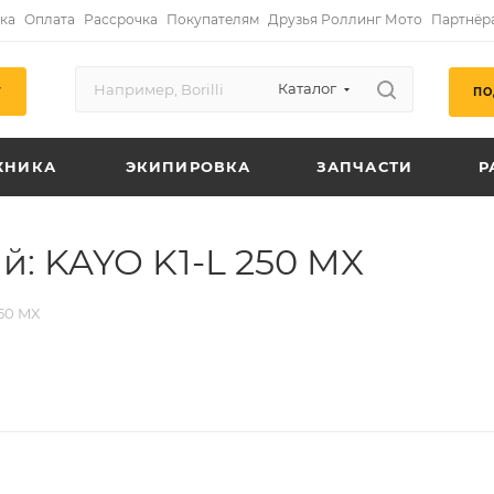
ка
Оплата
Рассрочка
Покупателям
Друзья Роллинг Мото
Партнёр
Каталог
ПО
Г
ХНИКА
ЭКИПИРОВКА
ЗАПЧАСТИ
Р
й: KAYO K1-L 250 MX
250 MX