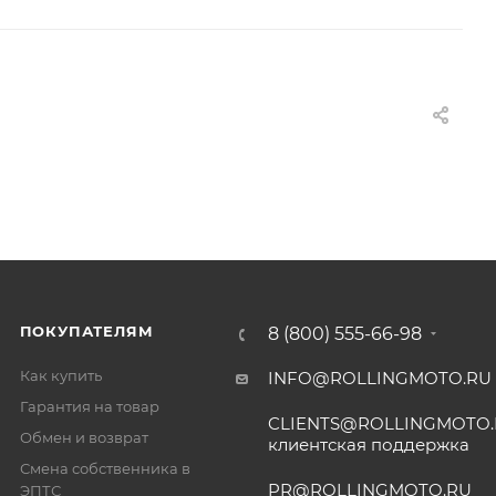
ПОКУПАТЕЛЯМ
8 (800) 555-66-98
Как купить
INFO@ROLLINGMOTO.RU
Гарантия на товар
CLIENTS@ROLLINGMOTO
Обмен и возврат
клиентская поддержка
Смена собственника в
PR@ROLLINGMOTO.RU
ЭПТС