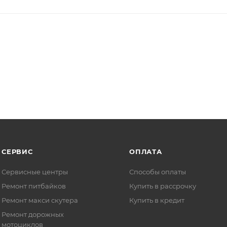
СЕРВИС
ОПЛАТА
Сервисные центры
Способы оплаты
Ремонт питбайков
Купить в рассрочку
Ремонт макси скутера
Купить в кредит
Ремонт дорожных
мотоциклов