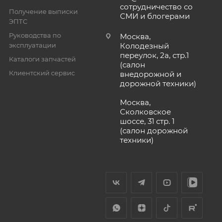
сотрудничество со
Получение выписки
СМИ и блогерами
ЭПТС
Руководства по
Москва,
эксплуатации
Колодезный
переулок, 2а, стр.1
Каталоги запчастей
(салон
Клиентский сервис
внедорожной и
дорожной техники)
Москва,
Сколковское
шоссе, 31 стр. 1
(салон дорожной
техники)