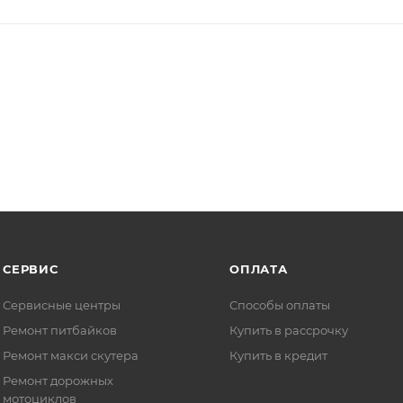
СЕРВИС
ОПЛАТА
Сервисные центры
Способы оплаты
Ремонт питбайков
Купить в рассрочку
Ремонт макси скутера
Купить в кредит
Ремонт дорожных
мотоциклов