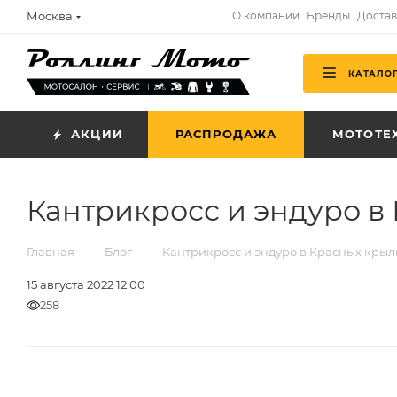
Москва
О компании
Бренды
Достав
КАТАЛО
АКЦИИ
РАСПРОДАЖА
МОТОТЕ
Кантрикросс и эндуро в 
—
—
Главная
Блог
Кантрикросс и эндуро в Красных крылья
15 августа 2022 12:00
258