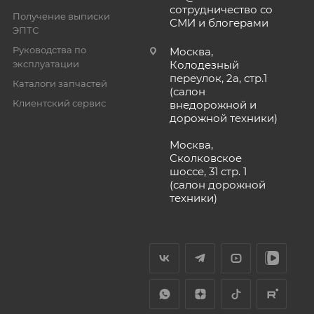
сотрудничество со
Получение выписки
СМИ и блогерами
ЭПТС
Руководства по
Москва,
эксплуатации
Колодезный
переулок, 2а, стр.1
Каталоги запчастей
(салон
Клиентский сервис
внедорожной и
дорожной техники)
Москва,
Сколковское
шоссе, 31 стр. 1
(салон дорожной
техники)