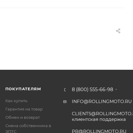
ПОКУПАТЕЛЯМ
8 (800) 555-66-98
Как купить
INFO@ROLLINGMOTO.RU
Гарантия на товар
CLIENTS@ROLLINGMOTO
Обмен и возврат
клиентская поддержка
Смена собственника в
PR@ROLLINGMOTO.RU
ЭПТС