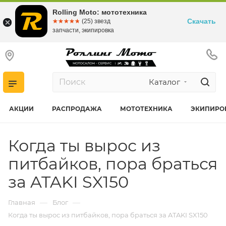
Rolling Moto: мототехника
Скачать
☆☆☆☆☆
★★★★★
(25) звезд
запчасти, экипировка
Каталог
АКЦИИ
РАСПРОДАЖА
МОТОТЕХНИКА
ЭКИПИРО
Когда ты вырос из
питбайков, пора браться
за ATAKI SX150
—
—
Главная
Блог
Когда ты вырос из питбайков, пора браться за ATAKI SX150