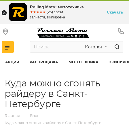
Rolling Moto: мототехника
Скачать
☆☆☆☆☆
★★★★★
(25) звезд
запчасти, экипировка
Каталог
АКЦИИ
РАСПРОДАЖА
МОТОТЕХНИКА
ЭКИПИРО
Куда можно сгонять
райдеру в Санкт-
Петербурге
—
—
Главная
Блог
Куда можно сгонять райдеру в Санкт-Петербурге