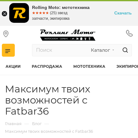
Rolling Moto: мототехника
Скачать
☆☆☆☆☆
★★★★★
(25) звезд
запчасти, экипировка
Каталог
АКЦИИ
РАСПРОДАЖА
МОТОТЕХНИКА
ЭКИПИРО
Максимум твоих
возможностей с
Fatbar36
—
—
Главная
Блог
Максимум твоих возможностей с Fatbar36