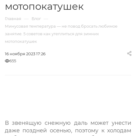
мотопокатушек
—
—
Главная
Блог
Минусовая температура — не повод бросать любимое
занятие. 5 советов как утеплиться для зимних
мотопокатушек
16 ноября 2023 17:26
655
В звенящую снежную даль может унести
даже поздней осенью, поэтому к холодам