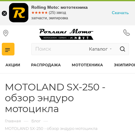
Rolling Moto: мототехника
Скачать
☆☆☆☆☆
★★★★★
(25) звезд
запчасти, экипировка
Каталог
АКЦИИ
РАСПРОДАЖА
МОТОТЕХНИКА
ЭКИПИРО
MOTOLAND SX-250 -
обзор эндуро
мотоцикла
—
—
Главная
Блог
MOTOLAND SX-250 - обзор эндуро мотоцикла