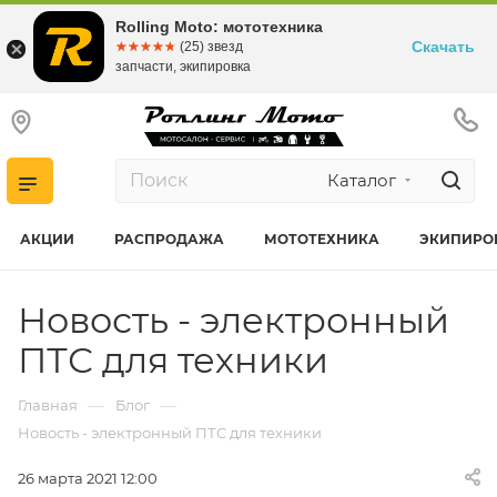
Rolling Moto: мототехника
Скачать
☆☆☆☆☆
★★★★★
(25) звезд
запчасти, экипировка
Каталог
АКЦИИ
РАСПРОДАЖА
МОТОТЕХНИКА
ЭКИПИРО
Новость - электронный
ПТС для техники
—
—
Главная
Блог
Новость - электронный ПТС для техники
26 марта 2021 12:00