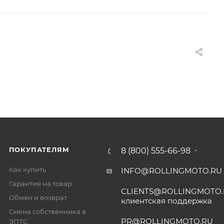
ПОКУПАТЕЛЯМ
8 (800) 555-66-98
Как купить
INFO@ROLLINGMOTO.RU
Гарантия на товар
CLIENTS@ROLLINGMOTO
Обмен и возврат
клиентская поддержка
Смена собственника в
PR@ROLLINGMOTO.RU
ЭПТС