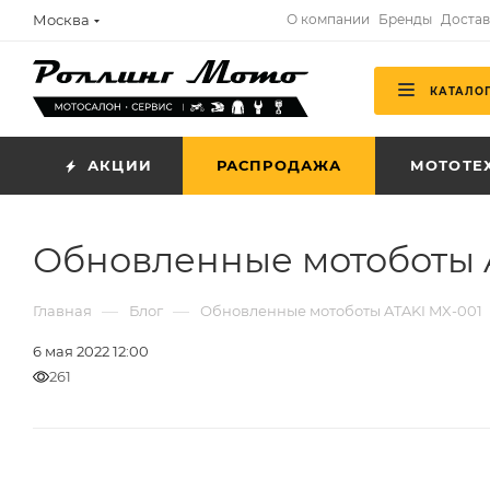
Москва
О компании
Бренды
Достав
КАТАЛО
АКЦИИ
РАСПРОДАЖА
МОТОТЕ
Обновленные мотоботы 
—
—
Главная
Блог
Обновленные мотоботы ATAKI MX-001
6 мая 2022 12:00
261