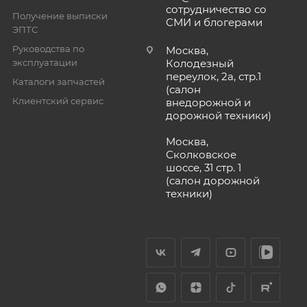
сотрудничество со
Получение выписки
СМИ и блогерами
ЭПТС
Руководства по
Москва,
эксплуатации
Колодезный
переулок, 2а, стр.1
Каталоги запчастей
(салон
Клиентский сервис
внедорожной и
дорожной техники)
Москва,
Сколковское
шоссе, 31 стр. 1
(салон дорожной
техники)