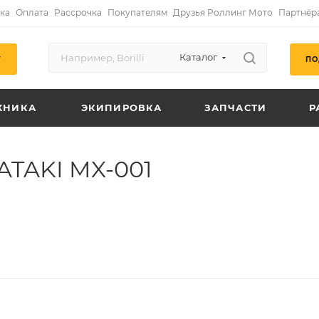
ка
Оплата
Рассрочка
Покупателям
Друзья Роллинг Мото
Партнёр
Каталог
ПО
Г
ХНИКА
ЭКИПИРОВКА
ЗАПЧАСТИ
Р
ATAKI MX-001