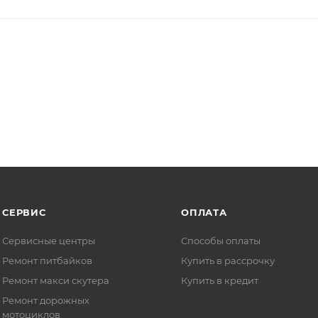
СЕРВИС
ОПЛАТА
Сервисные центры
Способы оплаты
Ремонт питбайков
Купить в рассрочку
Ремонт макси скутера
Купить в кредит
Ремонт дорожных
мотоциклов