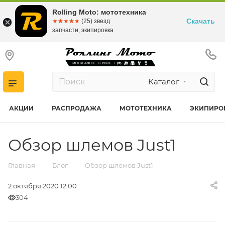
Rolling Moto: мототехника
Скачать
☆☆☆☆☆
★★★★★
(25) звезд
запчасти, экипировка
Каталог
АКЦИИ
РАСПРОДАЖА
МОТОТЕХНИКА
ЭКИПИРО
Обзор шлемов Just1
—
—
Главная
Блог
Обзор шлемов Just1
2 октября 2020 12:00
304