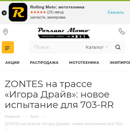
Rolling Moto: мототехника
Скачать
☆☆☆☆☆
★★★★★
(25) звезд
запчасти, экипировка
Каталог
АКЦИИ
РАСПРОДАЖА
МОТОТЕХНИКА
ЭКИПИРО
ZONTES на трассе
«Игора Драйв»: новое
испытание для 703-RR
—
—
Главная
Блог
ZONTES на трассе «Игора Драйв»: новое испытание для 703-