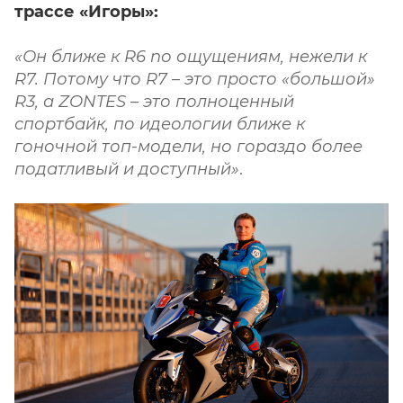
трассе «Игоры»:
«Он ближе к R6 nо ощущениям, нежели к
R7. Потому что R7 – это просто «большой»
R3, а ZONTES – это полноценный
спортбайк, по идеологии ближе к
гоночной топ-модели, но гораздо более
податливый и доступный»
.