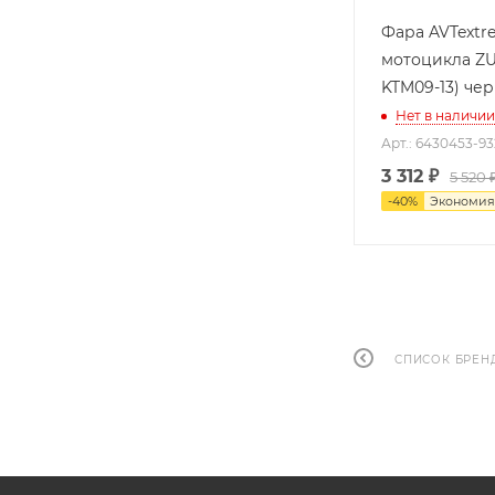
Фара AVTextr
мотоцикла Z
KTM09-13) че
Нет в наличии
Арт.: 6430453-93
3 312
₽
5 520 
-
40
%
Экономи
СПИСОК БРЕН