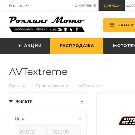
Бренды
Москва
О компании
Дост
КАТАЛО
АКЦИИ
РАСПРОДАЖА
МОТОТЕ
AVTextreme
—
—
Главная
Производители
AVTextreme
ФИЛЬТР
Цена