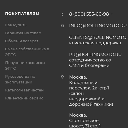
ПОКУПАТЕЛЯМ
8 (800) 555-66-98
Как купить
INFO@ROLLINGMOTO.RU
Гарантия на товар
CLIENTS@ROLLINGMOTO
Обмен и возврат
клиентская поддержка
Смена собственника в
PR@ROLLINGMOTO.RU
ЭПТС
сотрудничество со
Получение выписки
СМИ и блогерами
ЭПТС
Руководства по
Москва,
эксплуатации
Колодезный
переулок, 2а, стр.1
Каталоги запчастей
(салон
Клиентский сервис
внедорожной и
дорожной техники)
Москва,
Сколковское
шоссе, 31 стр. 1