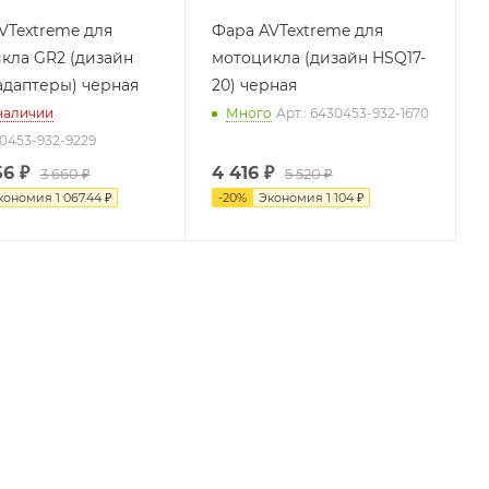
VTextreme для
Фара AVTextreme для
кла GR2 (дизайн
мотоцикла (дизайн HSQ17-
адаптеры) черная
20) черная
 наличии
Много
Арт.: 6430453-932-1670
30453-932-9229
56
₽
4 416
₽
3 660 ₽
5 520 ₽
кономия
1 067.44 ₽
-
20
%
Экономия
1 104 ₽