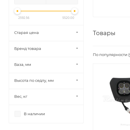
2592.56
5520.00
Товары
Старая цена
Бренд товара
По популярности 
База, мм
Высота по седлу, мм
Вес, кг
В наличии