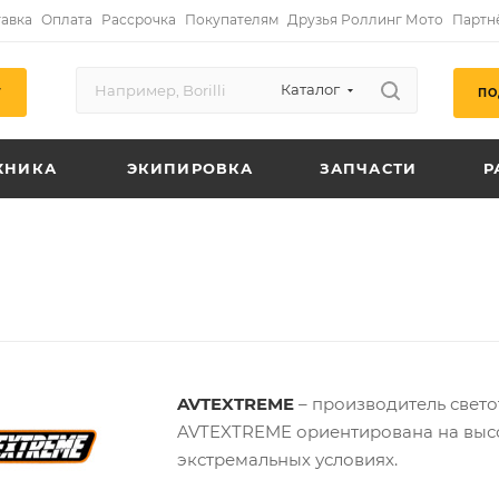
авка
Оплата
Рассрочка
Покупателям
Друзья Роллинг Мото
Партн
Каталог
ПО
Г
ХНИКА
ЭКИПИРОВКА
ЗАПЧАСТИ
Р
AVTEXTREME
– производитель свето
AVTEXTREME ориентирована на высо
экстремальных условиях.