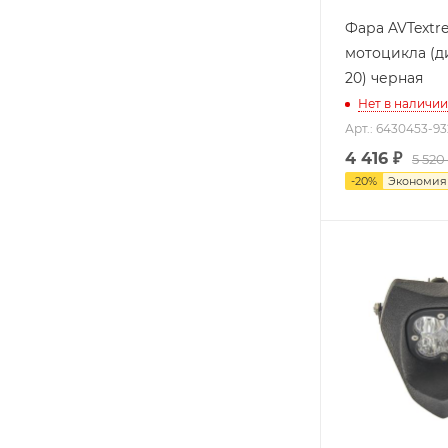
Фара AVTextr
мотоцикла (д
20) черная
Нет в наличии
Арт.: 6430453-9
4 416
₽
5 520
-
20
%
Экономи