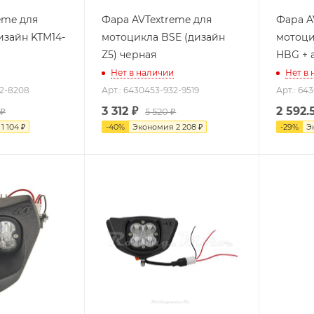
eme для
Фара AVTextreme для
Фара A
изайн KTM14-
мотоцикла BSE (дизайн
мотоци
Z5) черная
HBG + 
Нет в наличии
Нет в
32-8208
Арт.: 6430453-932-9519
Арт.: 64
3 312
₽
2 592.
 ₽
5 520 ₽
я
1 104 ₽
-
40
%
Экономия
2 208 ₽
-
29
%
Э