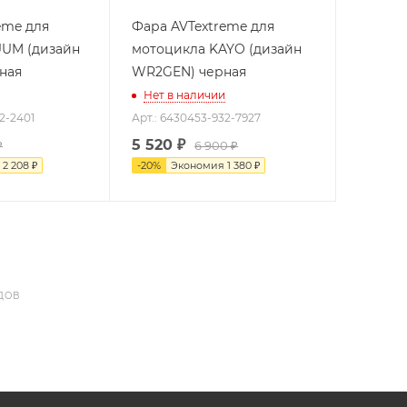
eme для
Фара AVTextreme для
UUM (дизайн
мотоцикла KAYO (дизайн
рная
WR2GEN) черная
Нет в наличии
2-2401
Арт.: 6430453-932-7927
5 520
₽
₽
6 900 ₽
я
2 208 ₽
-
20
%
Экономия
1 380 ₽
ДОВ