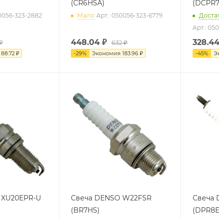
(CR6HSA)
(DCPR7
50056-323-2882
Мало
Арт.: 050056-323-6779
Доста
Арт.: 05
448.04
₽
328.4
₽
632 ₽
я
88.72 ₽
-
29
%
Экономия
183.96 ₽
-
45
%
Э
 XU20EPR-U
Свеча DENSO W22FSR
Свеча 
(BR7HS)
(DPR8E