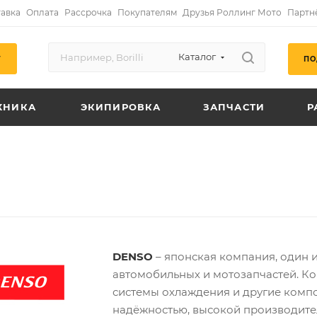
авка
Оплата
Рассрочка
Покупателям
Друзья Роллинг Мото
Партн
Каталог
ПО
Г
ХНИКА
ЭКИПИРОВКА
ЗАПЧАСТИ
Р
DENSO
– японская компания, один
автомобильных и мотозапчастей. Ко
системы охлаждения и другие компо
надёжностью, высокой производите