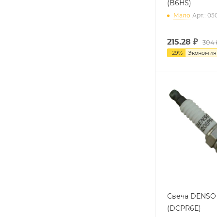
(B6HS)
Мало
Арт.: 0
215.28
₽
304 
-
29
%
Экономи
Свеча DENSO
(DCPR6E)