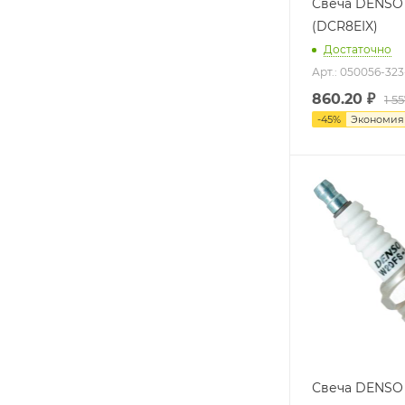
Свеча DENSO
(DCR8EIX)
Достаточно
Арт.: 050056-323
860.20
₽
1 5
-
45
%
Экономи
Свеча DENSO