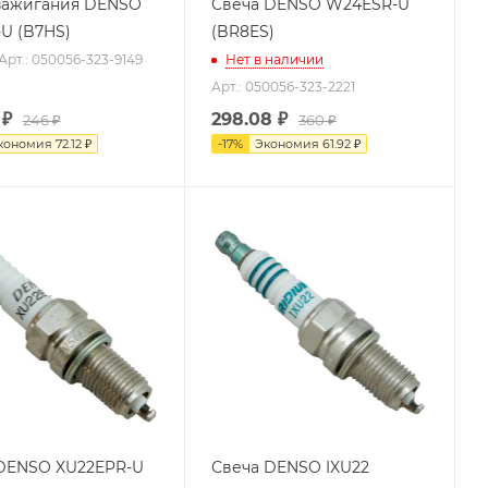
зажигания DENSO
Свеча DENSO W24ESR-U
U (B7HS)
(BR8ES)
Арт.: 050056-323-9149
Нет в наличии
Арт.: 050056-323-2221
₽
298.08
₽
246 ₽
360 ₽
кономия
72.12 ₽
-
17
%
Экономия
61.92 ₽
DENSO XU22EPR-U
Свеча DENSO IXU22