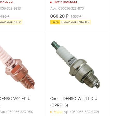
 наличии
Нет в наличии
0056-323-9399
Арт.: 050056-323-1170
860.20
₽
490 ₽
1 557 ₽
кономия
196 ₽
-
45
%
Экономия
696.80 ₽
DENSO W22EP-U
Свеча DENSO W22FPR-U
)
(BPR7HS)
Арт.: 050056-323-1610
Мало
Арт.: 050056-323-9439