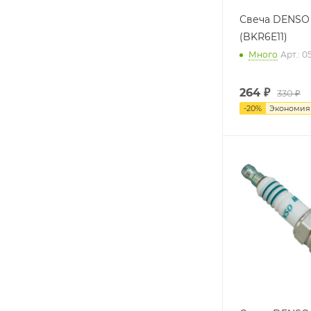
Свеча DENSO 
(BKR6E11)
Много
Арт.: 0
264
₽
330 ₽
-
20
%
Экономи