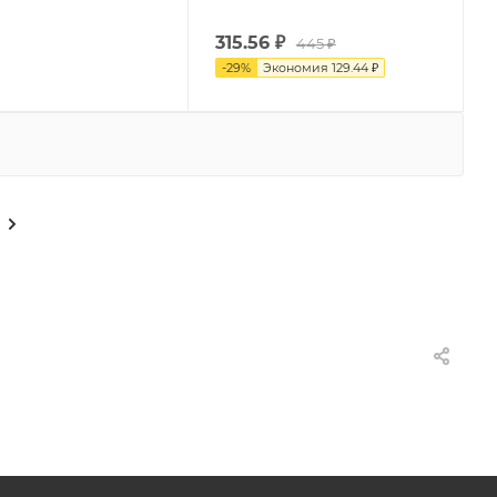
315.56
₽
445 ₽
-
29
%
Экономия
129.44 ₽