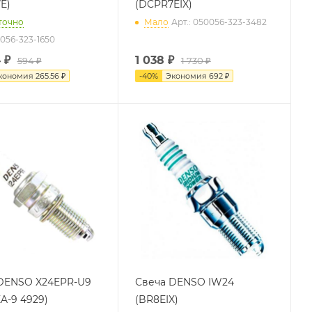
E)
(DCPR7EIX)
точно
Мало
Арт.: 050056-323-3482
0056-323-1650
4
₽
1 038
₽
594 ₽
1 730 ₽
кономия
265.56 ₽
-
40
%
Экономия
692 ₽
DENSO X24EPR-U9
Свеча DENSO IW24
A-9 4929)
(BR8EIX)