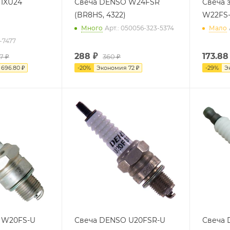
 IXU24
Свеча DENSO W24FSR
Свеча 
(BR8HS, 4322)
W22FS-
Много
Арт.: 050056-323-5374
Мало
-7477
288
₽
173.88
57 ₽
360 ₽
я
696.80 ₽
-
20
%
Экономия
72 ₽
-
29
%
Э
 W20FS-U
Свеча DENSO U20FSR-U
Свеча 