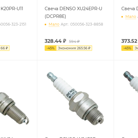
K20PR-U11
Свеча DENSO XU24EPR-U
Свеча 
(DCPR8E)
Мало
50056-323-2151
Мало
Арт.: 050056-323-8858
328.44
₽
373.52
594 ₽
я
66 ₽
-
45
%
Экономия
265.56 ₽
-
45
%
Э