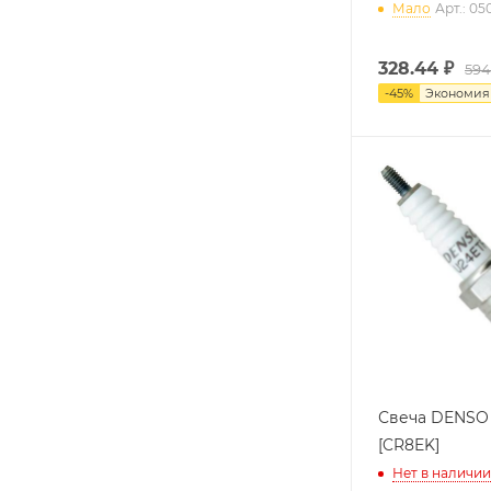
Мало
Арт.: 0
328.44
₽
594
-
45
%
Экономи
Свеча DENSO
[CR8EK]
Нет в наличии