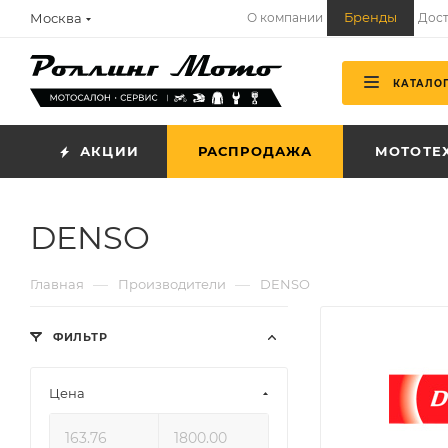
Бренды
Москва
О компании
Дост
КАТАЛО
АКЦИИ
РАСПРОДАЖА
МОТОТЕ
DENSO
—
—
Главная
Производители
DENSO
ФИЛЬТР
Цена