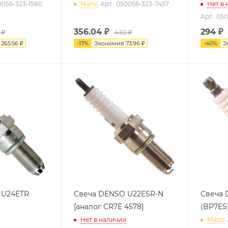
50056-323-1580
Мало
Арт.: 050056-323-7457
Нет в
Арт.: 05
356.04
₽
294
₽
 ₽
430 ₽
я
265.56 ₽
-
17
%
Экономия
73.96 ₽
-
40
%
Э
 U24ETR
Свеча DENSO U22ESR-N
Свеча 
[аналог CR7E 4578]
(BP7ES
Нет в наличии
Мало