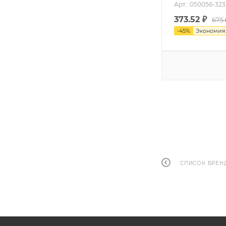
Арт.: 050056-323
373.52
₽
675 
-
45
%
Экономи
СПИСОК БРЕН