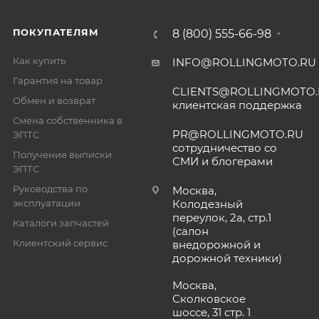
ПОКУПАТЕЛЯМ
8 (800) 555-66-98
Как купить
INFO@ROLLINGMOTO.RU
Гарантия на товар
CLIENTS@ROLLINGMOTO
Обмен и возврат
клиентская поддержка
Смена собственника в
PR@ROLLINGMOTO.RU
ЭПТС
сотрудничество со
Получение выписки
СМИ и блогерами
ЭПТС
Руководства по
Москва,
эксплуатации
Колодезный
переулок, 2а, стр.1
Каталоги запчастей
(салон
Клиентский сервис
внедорожной и
дорожной техники)
Москва,
Сколковское
шоссе, 31 стр. 1