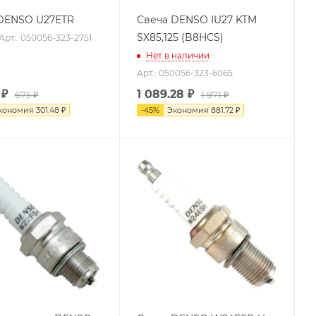
DENSO U27ETR
Свеча DENSO IU27 KTM
SX85,125 (B8HCS)
Арт.: 050056-323-2751
Нет в наличии
Арт.: 050056-323-6065
₽
1 089.28
₽
675 ₽
1 971 ₽
кономия
301.48 ₽
-
45
%
Экономия
881.72 ₽