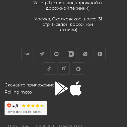
2а, стр.1 (салон внедорожной и
дорожной техники)
Vika Lovika
Москва, Сколковское шоссе, 31
стр. 1 (салон дорожной
9 июня
техники)
Хорошее пространство. Если один
специалист отходит, сразу подхватывает
другой.
Отзыв Яндекс.Карты
Yngvar Heidelmann
Скачайте приложение
Rolling moto
12 мая
Купил машину 2025 года, движок 172FMM-
5, по информации от производителя -- 250
кубиков. Уже интересно. Под мой рост
(176) машину пришлось опускать -- в
Показать больше
реальности она выше, чем, например,
ПОЛЬЗОВАТЕЛЬСКОЕ СОГЛАШЕНИЕ