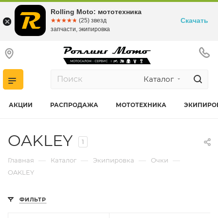
Rolling Moto: мототехника
Скачать
☆☆☆☆☆
★★★★★
(25) звезд
запчасти, экипировка
Каталог
АКЦИИ
РАСПРОДАЖА
МОТОТЕХНИКА
ЭКИПИРО
OAKLEY
1
—
—
—
—
Главная
Каталог
Экипировка
Очки
OAKLEY
ФИЛЬТР