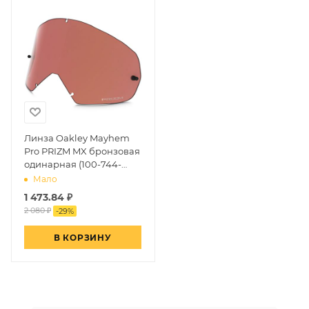
Линза Oakley Mayhem
Pro PRIZM MX бронзовая
одинарная (100-744-
008)
Мало
1 473.84
₽
2 080 ₽
-
29
%
В КОРЗИНУ
Даниил Шереметьев