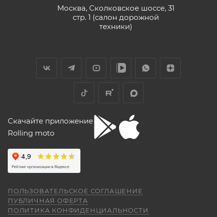
Москва, Сколковское шоссе, 31
стр. 1 (салон дорожной
9 июня
техники)
Хорошее пространство. Если один
специалист отходит, сразу подхватывает
другой.
Отзыв Яндекс.Карты
Yngvar Heidelmann
Скачайте приложение
Rolling moto
12 мая
Купил машину 2025 года, движок 172FMM-
5, по информации от производителя -- 250
кубиков. Уже интересно. Под мой рост
(176) машину пришлось опускать -- в
Показать больше
реальности она выше, чем, например,
ПОЛЬЗОВАТЕЛЬСКОЕ СОГЛАШЕНИЕ
Voge 500DSX. Пока обкатываюсь,
Отзыв Яндекс.Карты
ПУБЛИЧНАЯ ОФЕРТА
бросается в глаза плохая тяга мотора
ПОЛИТИКА КОНФИДЕНЦИАЛЬНОСТИ
ниже 4000 об/мин и ветровое стекло