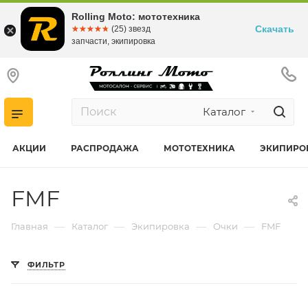
Rolling Moto: мототехника
Скачать
☆☆☆☆☆
★★★★★
(25) звезд
запчасти, экипировка
Каталог
АКЦИИ
РАСПРОДАЖА
МОТОТЕХНИКА
ЭКИПИРО
FMF
—
—
—
—
Главная
Каталог
Экипировка
Очки
FMF
ФИЛЬТР