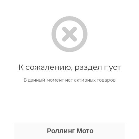
К сожалению, раздел пуст
В данный момент нет активных товаров
Даниил Шереметьев
Роллинг Мото
25 апреля
Персонал нормальные ребята, в магазине