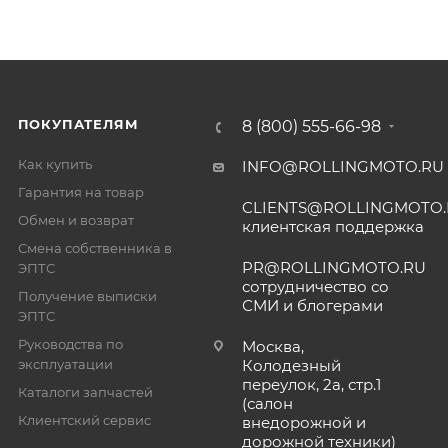
ПОКУПАТЕЛЯМ
8 (800) 555-66-98
Как купить
INFO@ROLLINGMOTO.RU
Гарантия на товар
CLIENTS@ROLLINGMOTO
Обмен и возврат
клиентская поддержка
Смена собственника в
PR@ROLLINGMOTO.RU
ЭПТС
сотрудничество со
Получение выписки
СМИ и блогерами
ЭПТС
Руководства по
Москва,
эксплуатации
Колодезный
переулок, 2а, стр.1
Каталоги запчастей
(салон
Клиентский сервис
внедорожной и
дорожной техники)