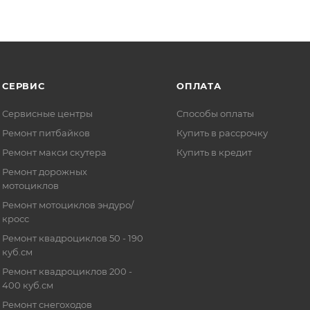
СЕРВИС
ОПЛАТА
Сервисные центры
Способы оплаты
Ремонт питбайков
Купить в рассрочку
Ремонт макси скутера
Купить в кредит
Ремонт дорожных
мотоциклов
Ремонт мотоциклов эндуро/
кросс
Ремонт квадроциклов 50 - 190
куб.см
Ремонт квадроциклов 200 -
400 куб.см
Ремонт снегоходов