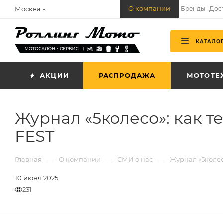
О компании
Москва
Бренды
Дос
КАТАЛО
АКЦИИ
РАСПРОДАЖА
МОТОТЕ
Журнал «5колесо»: как 
FEST
—
—
—
Главная
О компании
СМИ о нас
Журнал «5колес
10 июня 2025
231