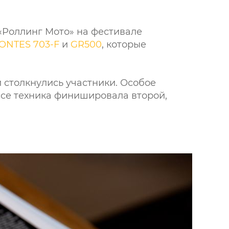
«Роллинг Мото» на фестивале
ONTES 703-F
и
GR500
, которые
 столкнулись участники. Особое
ссе техника финишировала второй,