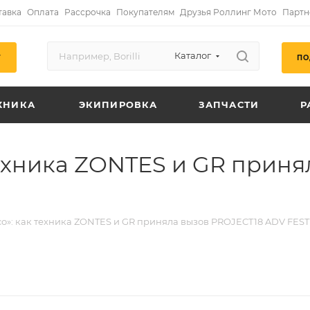
тавка
Оплата
Рассрочка
Покупателям
Друзья Роллинг Мото
Партн
Каталог
ПО
Г
ХНИКА
ЭКИПИРОВКА
ЗАПЧАСТИ
Р
техника ZONTES и GR прин
о»: как техника ZONTES и GR приняла вызов PROJECT18 ADV FEST