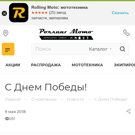
Rolling Moto: мототехника
Скачать
☆☆☆☆☆
★★★★★
(25) звезд
запчасти, экипировка
Каталог
АКЦИИ
РАСПРОДАЖА
МОТОТЕХНИКА
ЭКИПИРО
C Днем Победы!
—
—
—
Главная
О компании
Новости
C Днем Победы!
9 мая 2018
261