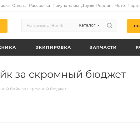
тавка
Оплата
Рассрочка
Покупателям
Друзья Роллинг Мото
Партн
Каталог
ПО
Г
ХНИКА
ЭКИПИРОВКА
ЗАПЧАСТИ
Р
айк за скромный бюджет
дный байк за скромный бюджет