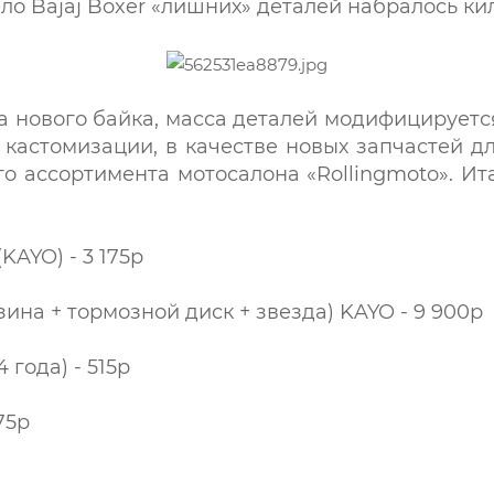
ло Bajaj Boxer «лишних» деталей набралось ки
а нового байка, масса деталей модифицируетс
к кастомизации, в качестве новых запчастей 
о ассортимента мотосалона «Rollingmoto». Ит
(KAYO) - 3 175р
езина + тормозной диск + звезда) KAYO - 9 900р
 года) - 515р
75р