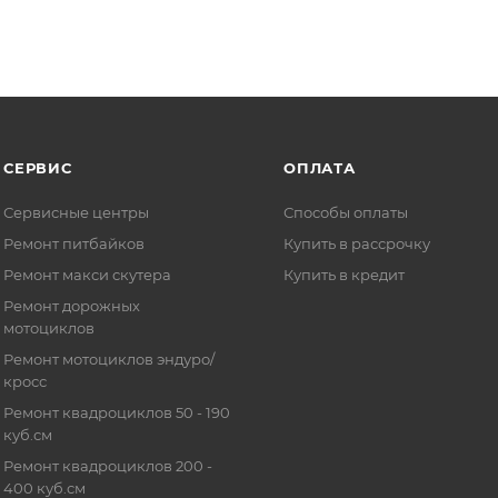
СЕРВИС
ОПЛАТА
Сервисные центры
Способы оплаты
Ремонт питбайков
Купить в рассрочку
Ремонт макси скутера
Купить в кредит
Ремонт дорожных
мотоциклов
Ремонт мотоциклов эндуро/
кросс
Ремонт квадроциклов 50 - 190
куб.см
Ремонт квадроциклов 200 -
400 куб.см