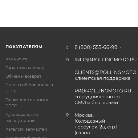
ПОКУПАТЕЛЯМ
8 (800) 555-66-98
Как купить
INFO@ROLLINGMOTO.RU
Гарантия на товар
CLIENTS@ROLLINGMOTO
Обмен и возврат
клиентская поддержка
Смена собственника в
PR@ROLLINGMOTO.RU
ЭПТС
сотрудничество со
Получение выписки
СМИ и блогерами
ЭПТС
Руководства по
Москва,
эксплуатации
Колодезный
переулок, 2а, стр.1
Каталоги запчастей
(салон
Клиентский сервис