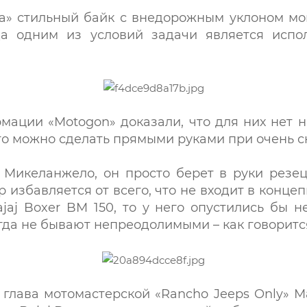
а» стильный байк с внедорожным уклоном мог
да одним из условий задачи является исп
ации «Motogon» доказали, что для них нет н
то можно сделать прямыми руками при очень 
 Микеланжело, он просто берет в руки резец
р избавляется от всего, что не входит в конц
aj Boxer BM 150, то у него опустились бы н
да не бывают непреодолимыми – как говорится,
глава мотомастерской «Rancho Jeeps Only» 