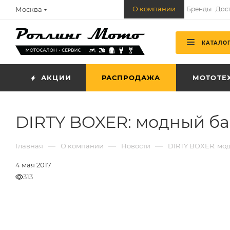
О компании
Москва
Бренды
Дос
КАТАЛО
АКЦИИ
РАСПРОДАЖА
МОТОТЕ
DIRTY BOXER: модный б
—
—
—
Главная
О компании
Новости
DIRTY BOXER: мо
4 мая 2017
313