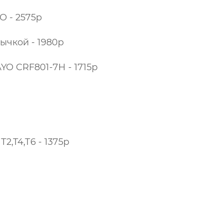
O - 2575р
чкой - 1980р
YO CRF801-7H - 1715р
2,Т4,Т6 - 1375р