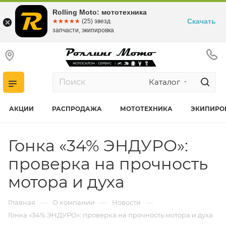
Rolling Moto: мототехника
Скачать
☆☆☆☆☆
★★★★★
(25) звезд
запчасти, экипировка
Каталог
АКЦИИ
РАСПРОДАЖА
МОТОТЕХНИКА
ЭКИПИРО
Гонка «34% ЭНДУРО»:
проверка на прочность
мотора и духа
—
—
—
Главная
О компании
Новости
Гонка «34% ЭНДУРО»: проверка на прочность мотора и духа