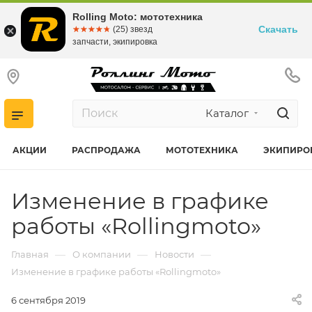
Rolling Moto: мототехника
Скачать
☆☆☆☆☆
★★★★★
(25) звезд
запчасти, экипировка
Каталог
АКЦИИ
РАСПРОДАЖА
МОТОТЕХНИКА
ЭКИПИРО
Изменение в графике
работы «Rollingmoto»
—
—
—
Главная
О компании
Новости
Изменение в графике работы «Rollingmoto»
6 сентября 2019