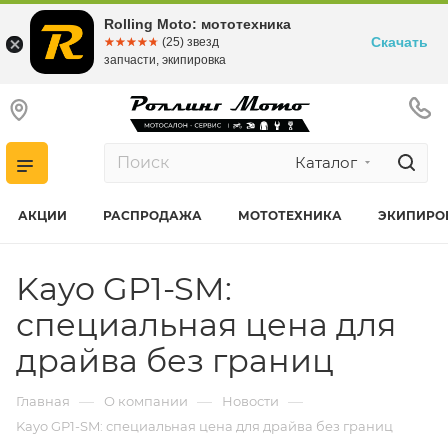
Rolling Moto: мототехника
Скачать
☆☆☆☆☆
★★★★★
(25) звезд
запчасти, экипировка
Каталог
АКЦИИ
РАСПРОДАЖА
МОТОТЕХНИКА
ЭКИПИРО
Kayo GP1-SM:
специальная цена для
драйва без границ
—
—
—
Главная
О компании
Новости
Kayo GP1-SM: специальная цена для драйва без границ