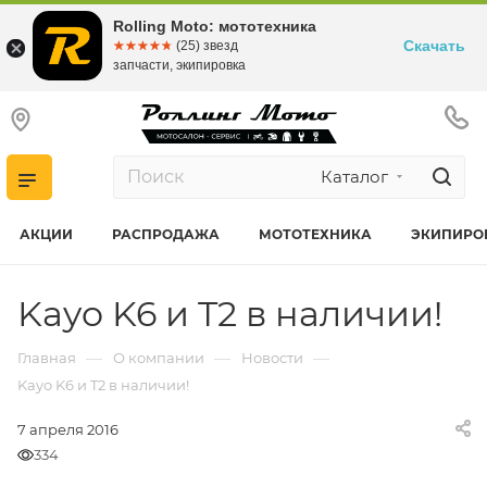
Rolling Moto: мототехника
Скачать
☆☆☆☆☆
★★★★★
(25) звезд
запчасти, экипировка
Каталог
АКЦИИ
РАСПРОДАЖА
МОТОТЕХНИКА
ЭКИПИРО
Kayo K6 и T2 в наличии!
—
—
—
Главная
О компании
Новости
Kayo K6 и T2 в наличии!
7 апреля 2016
334