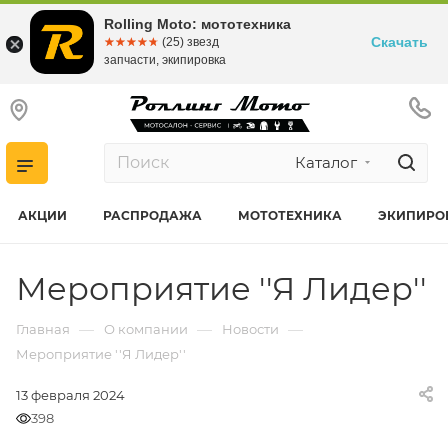
Rolling Moto: мототехника
Скачать
☆☆☆☆☆
★★★★★
(25) звезд
запчасти, экипировка
Каталог
АКЦИИ
РАСПРОДАЖА
МОТОТЕХНИКА
ЭКИПИРО
Мероприятие ''Я Лидер''
—
—
—
Главная
О компании
Новости
Мероприятие ''Я Лидер''
13 февраля 2024
398