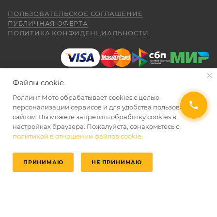
ПОЛЬЗОВАТЕЛЬСКОЕ СОГЛАШЕНИЕ
ПУБЛИЧНАЯ ОФЕРТА
ПОЛИТИКА КОНФИДЕНЦИАЛЬНОСТИ
Файлы cookie
Роллинг Мото обрабатывает сookies с целью
2026 © Интернет-магазин мототехники Роллинг Мото
персонализации сервисов и для удобства пользования
сайтом. Вы можете запретить обработку сookies в
настройках браузера. Пожалуйста, ознакомьтесь с
политикой в отношении файлов cookie
.
ПРИНИМАЮ
НЕ ПРИНИМАЮ
Главная
Избранные
Каталог
Кабинет
Корзина