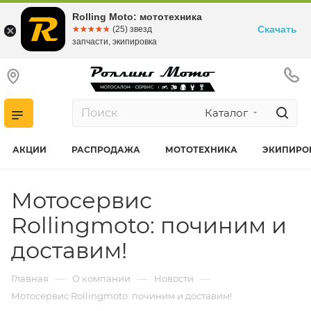
Rolling Moto: мототехника
Скачать
☆☆☆☆☆
★★★★★
(25) звезд
запчасти, экипировка
Каталог
АКЦИИ
РАСПРОДАЖА
МОТОТЕХНИКА
ЭКИПИРО
Мотосервис
Rollingmoto: починим и
доставим!
—
—
—
Главная
О компании
Новости
Мотосервис Rollingmoto: починим и доставим!