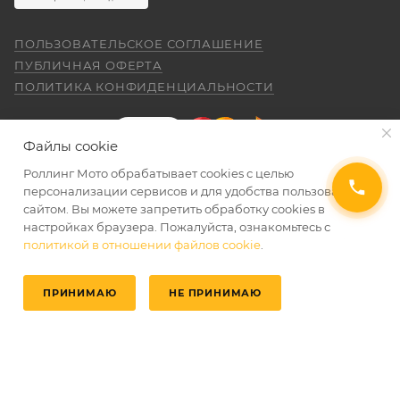
ПОЛЬЗОВАТЕЛЬСКОЕ СОГЛАШЕНИЕ
ПУБЛИЧНАЯ ОФЕРТА
ПОЛИТИКА КОНФИДЕНЦИАЛЬНОСТИ
Файлы cookie
Роллинг Мото обрабатывает сookies с целью
персонализации сервисов и для удобства пользования
сайтом. Вы можете запретить обработку сookies в
2026 © Интернет-магазин мототехники Роллинг
настройках браузера. Пожалуйста, ознакомьтесь с
политикой в отношении файлов cookie
.
Мото
ПРИНИМАЮ
НЕ ПРИНИМАЮ
Главная
Избранные
Каталог
Кабинет
Корзина