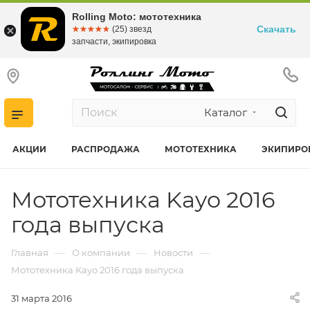
Rolling Moto: мототехника
Скачать
☆☆☆☆☆
★★★★★
(25) звезд
запчасти, экипировка
Каталог
АКЦИИ
РАСПРОДАЖА
МОТОТЕХНИКА
ЭКИПИРО
Мототехника Kayo 2016
года выпуска
—
—
—
Главная
О компании
Новости
Мототехника Kayo 2016 года выпуска
31 марта 2016