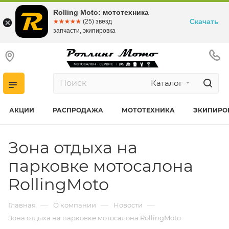
Rolling Moto: мототехника
Скачать
☆☆☆☆☆
★★★★★
(25) звезд
запчасти, экипировка
Каталог
АКЦИИ
РАСПРОДАЖА
МОТОТЕХНИКА
ЭКИПИРО
Зона отдыха на
парковке мотосалона
RollingMoto
—
—
—
Главная
О компании
Новости
Зона отдыха на парковке мотосалона RollingMoto