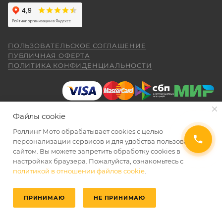
ПОЛЬЗОВАТЕЛЬСКОЕ СОГЛАШЕНИЕ
ПУБЛИЧНАЯ ОФЕРТА
ПОЛИТИКА КОНФИДЕНЦИАЛЬНОСТИ
Файлы cookie
Роллинг Мото обрабатывает сookies с целью
2026 © Интернет-магазин мототехники Роллинг Мото
персонализации сервисов и для удобства пользования
сайтом. Вы можете запретить обработку сookies в
настройках браузера. Пожалуйста, ознакомьтесь с
политикой в отношении файлов cookie
.
ПРИНИМАЮ
НЕ ПРИНИМАЮ
Главная
Избранные
Каталог
Кабинет
Корзина