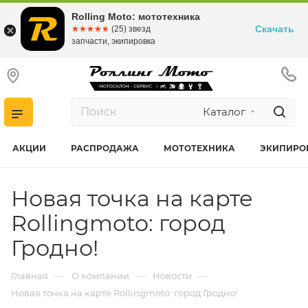
Rolling Moto: мототехника
Скачать
☆☆☆☆☆
★★★★★
(25) звезд
запчасти, экипировка
Каталог
АКЦИИ
РАСПРОДАЖА
МОТОТЕХНИКА
ЭКИПИРО
Новая точка на карте
Rollingmoto: город
Гродно!
—
—
—
Главная
О компании
Новости
Новая точка на карте Rollingmoto: город Гродно!