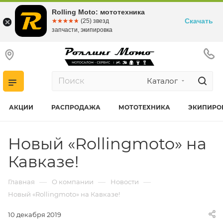
Rolling Moto: мототехника
Скачать
☆☆☆☆☆
★★★★★
(25) звезд
запчасти, экипировка
Каталог
АКЦИИ
РАСПРОДАЖА
МОТОТЕХНИКА
ЭКИПИРО
Новый «Rollingmoto» на
Кавказе!
—
—
—
Главная
О компании
Новости
Новый «Rollingmoto» на Кавказе!
10 декабря 2019