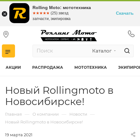
Rolling Moto: мототехника
Скачать
☆☆☆☆☆
★★★★★
(25) звезд
запчасти, экипировка
Каталог
АКЦИИ
РАСПРОДАЖА
МОТОТЕХНИКА
ЭКИПИРО
Новый Rollingmoto в
Новосибирске!
—
—
—
Главная
О компании
Новости
Новый Rollingmoto в Новосибирске!
19 марта 2021