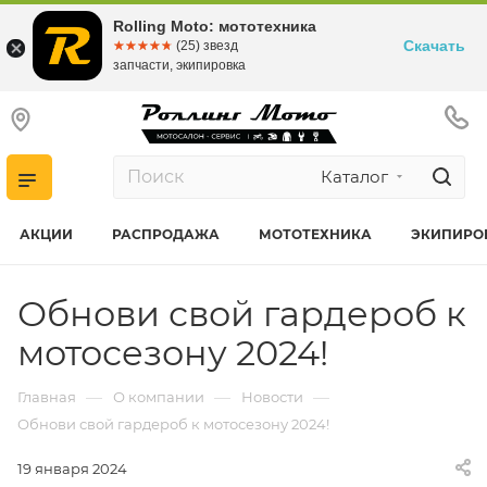
Rolling Moto: мототехника
Скачать
☆☆☆☆☆
★★★★★
(25) звезд
запчасти, экипировка
Каталог
АКЦИИ
РАСПРОДАЖА
МОТОТЕХНИКА
ЭКИПИРО
Обнови свой гардероб к
мотосезону 2024!
—
—
—
Главная
О компании
Новости
Обнови свой гардероб к мотосезону 2024!
19 января 2024