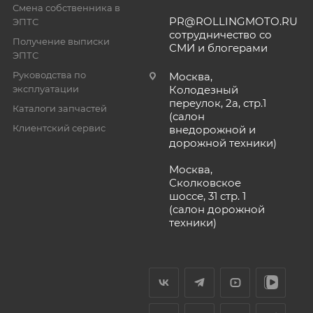
Смена собственника в
PR@ROLLINGMOTO.RU
ЭПТС
сотрудничество со
Получение выписки
СМИ и блогерами
ЭПТС
Руководства по
Москва,
эксплуатации
Колодезный
переулок, 2а, стр.1
Каталоги запчастей
(салон
Клиентский сервис
внедорожной и
дорожной техники)
Москва,
Сколковское
шоссе, 31 стр. 1
(салон дорожной
техники)