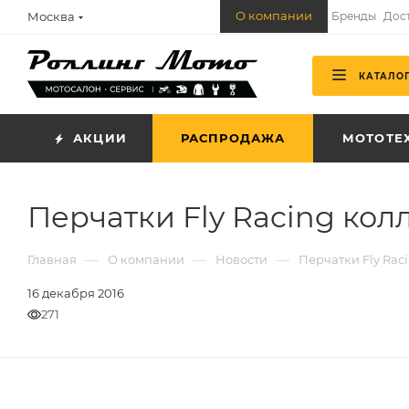
О компании
Москва
Бренды
Дос
КАТАЛО
АКЦИИ
РАСПРОДАЖА
МОТОТЕ
Перчатки Fly Racing колл
—
—
—
Главная
О компании
Новости
Перчатки Fly Raci
16 декабря 2016
271