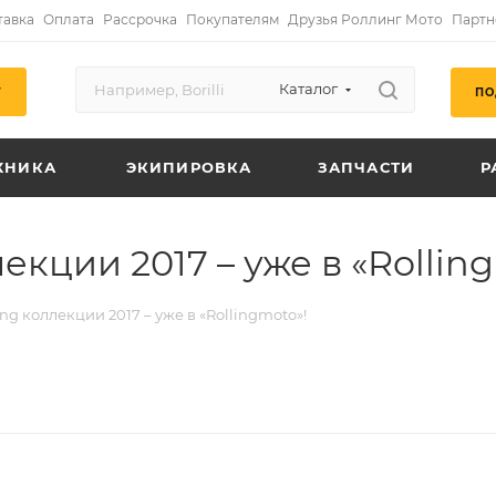
тавка
Оплата
Рассрочка
Покупателям
Друзья Роллинг Мото
Партн
Каталог
ПО
Г
ХНИКА
ЭКИПИРОВКА
ЗАПЧАСТИ
Р
екции 2017 – уже в «Rollin
ng коллекции 2017 – уже в «Rollingmoto»!