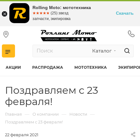
Rolling Moto: мототехника
Скачать
☆☆☆☆☆
★★★★★
(25) звезд
запчасти, экипировка
Каталог
АКЦИИ
РАСПРОДАЖА
МОТОТЕХНИКА
ЭКИПИРО
Поздравляем с 23
февраля!
—
—
—
Главная
О компании
Новости
Поздравляем с 23 февраля!
22 февраля 2021