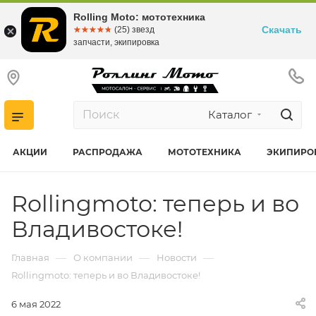
Rolling Moto: мототехника
Скачать
☆☆☆☆☆
★★★★★
(25) звезд
запчасти, экипировка
Каталог
АКЦИИ
РАСПРОДАЖА
МОТОТЕХНИКА
ЭКИПИРО
Rollingmoto: теперь и во
Владивостоке!
—
—
—
Главная
О компании
Новости
Rollingmoto: теперь и во Владивостоке!
6 мая 2022