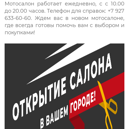
Мотосалон работает ежедневно, с с 10.00
до 20.00 часов. Телефон для справок: +7 927
633-60-60. Ждем вас в новом мотосалоне,
где всегда готовы помочь вам с выбором и
покупками!