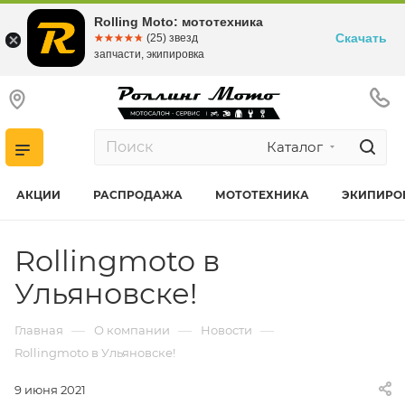
Rolling Moto: мототехника
Скачать
☆☆☆☆☆
★★★★★
(25) звезд
запчасти, экипировка
Каталог
АКЦИИ
РАСПРОДАЖА
МОТОТЕХНИКА
ЭКИПИРО
Rollingmoto в
Ульяновске!
—
—
—
Главная
О компании
Новости
Rollingmoto в Ульяновске!
9 июня 2021