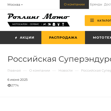
О компании
Москва
Бренды
Дос
КАТАЛО
АКЦИИ
РАСПРОДАЖА
МОТОТЕ
Российская Суперэндуро 
—
—
—
Главная
О компании
Новости
Российская Супер
6 июня 2025
2774