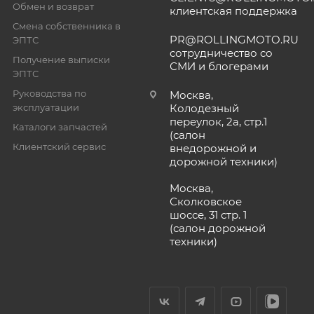
Обмен и возврат
клиентская поддержка
Смена собственника в
PR@ROLLINGMOTO.RU
ЭПТС
сотрудничество со
Получение выписки
СМИ и блогерами
ЭПТС
Руководства по
Москва,
эксплуатации
Колодезный
переулок, 2а, стр.1
Каталоги запчастей
(салон
Клиентский сервис
внедорожной и
дорожной техники)
Москва,
Сколковское
шоссе, 31 стр. 1
(салон дорожной
техники)