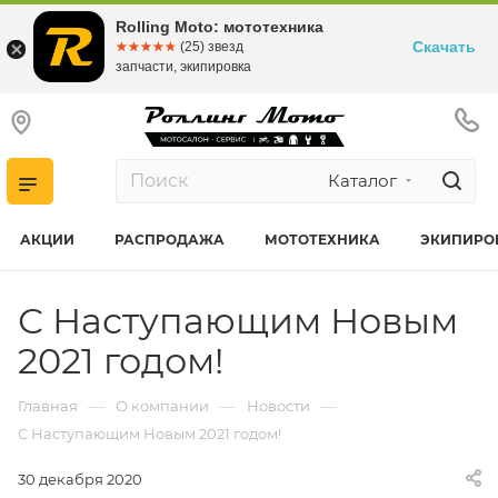
Rolling Moto: мототехника
Скачать
☆☆☆☆☆
★★★★★
(25) звезд
запчасти, экипировка
Каталог
АКЦИИ
РАСПРОДАЖА
МОТОТЕХНИКА
ЭКИПИРО
С Наступающим Новым
2021 годом!
—
—
—
Главная
О компании
Новости
С Наступающим Новым 2021 годом!
30 декабря 2020