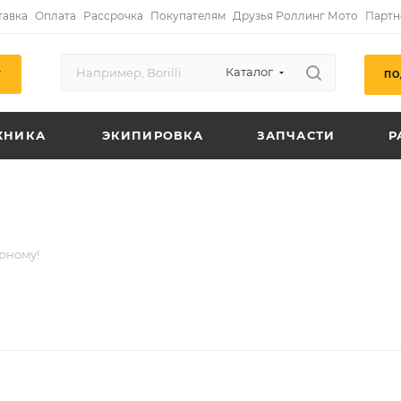
тавка
Оплата
Рассрочка
Покупателям
Друзья Роллинг Мото
Партн
Каталог
ПО
Г
ХНИКА
ЭКИПИРОВКА
ЗАПЧАСТИ
Р
рному!