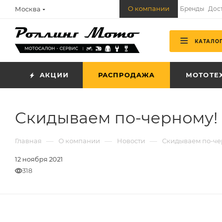
О компании
Москва
Бренды
Дос
КАТАЛО
АКЦИИ
РАСПРОДАЖА
МОТОТЕ
Скидываем по-черному!
—
—
—
Главная
О компании
Новости
Скидываем по-че
12 ноября 2021
318