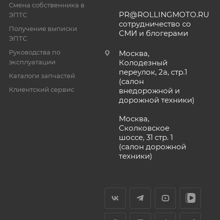
Смена собственника в
PR@ROLLINGMOTO.RU
ЭПТС
сотрудничество со
Получение выписки
СМИ и блогерами
ЭПТС
Руководства по
Москва,
эксплуатации
Колодезный
переулок, 2а, стр.1
Каталоги запчастей
(салон
Клиентский сервис
внедорожной и
дорожной техники)
Москва,
Сколковское
шоссе, 31 стр. 1
(салон дорожной
техники)