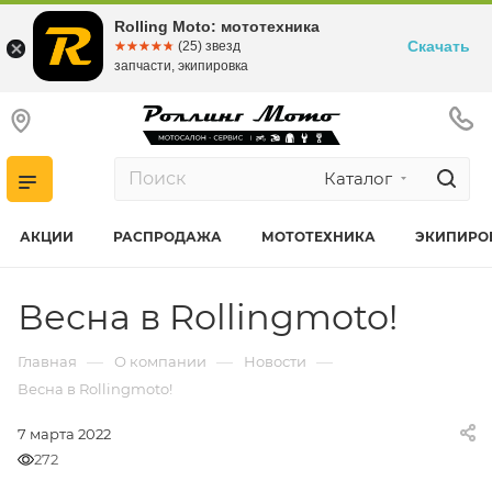
Rolling Moto: мототехника
Скачать
☆☆☆☆☆
★★★★★
(25) звезд
запчасти, экипировка
Каталог
АКЦИИ
РАСПРОДАЖА
МОТОТЕХНИКА
ЭКИПИРО
Весна в Rollingmoto!
—
—
—
Главная
О компании
Новости
Весна в Rollingmoto!
7 марта 2022
272