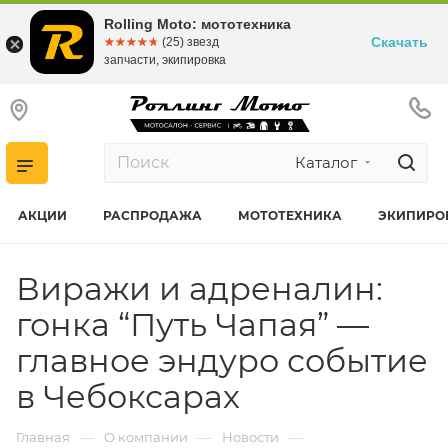
Rolling Moto: мототехника
Скачать
☆☆☆☆☆
★★★★★
(25) звезд
запчасти, экипировка
Каталог
АКЦИИ
РАСПРОДАЖА
МОТОТЕХНИКА
ЭКИПИРО
Виражи и адреналин:
гонка “Путь Чапая” —
главное эндуро событие
в Чебоксарах
—
—
—
Главная
О компании
Новости