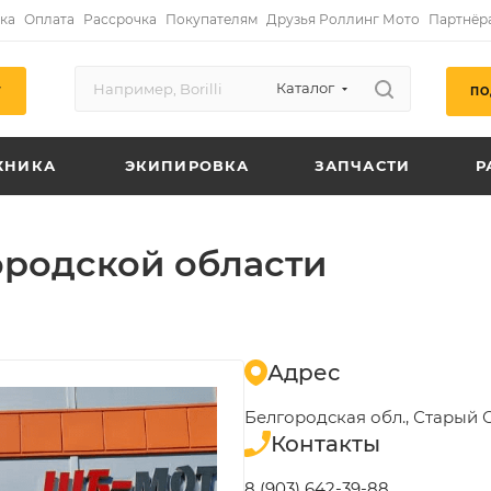
ка
Оплата
Рассрочка
Покупателям
Друзья Роллинг Мото
Партнёр
Каталог
ПО
Г
ХНИКА
ЭКИПИРОВКА
ЗАПЧАСТИ
Р
родской области
Адрес
Белгородская обл., Старый О
Контакты
8 (903) 642-39-88