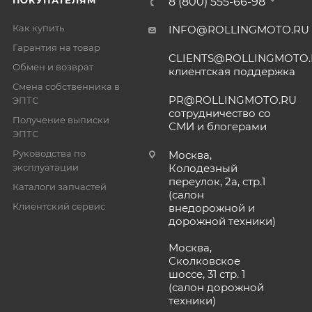
8 (800) 555-66-98
Как купить
INFO@ROLLINGMOTO.RU
Гарантия на товар
CLIENTS@ROLLINGMOTO
Обмен и возврат
клиентская поддержка
Смена собственника в
PR@ROLLINGMOTO.RU
ЭПТС
сотрудничество со
Получение выписки
СМИ и блогерами
ЭПТС
Руководства по
Москва,
эксплуатации
Колодезный
переулок, 2а, стр.1
Каталоги запчастей
(салон
Клиентский сервис
внедорожной и
дорожной техники)
Москва,
Сколковское
шоссе, 31 стр. 1
(салон дорожной
техники)