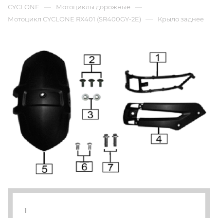
—
—
CYCLONE
Мотоциклы дорожные
—
Мотоцикл CYCLONE RX401 (SR400GY-2E)
Крыло заднее
1