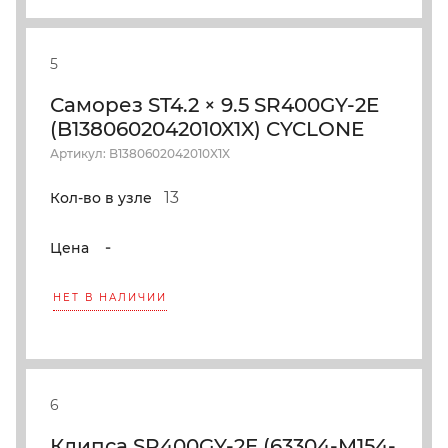
5
Саморез ST4.2 × 9.5 SR400GY-2E
(B1380602042010X1X) CYCLONE
Артикул: B1380602042010X1X
13
Кол-во в узле
-
Цена
НЕТ В НАЛИЧИИ
6
Клипса SR400GY-2E (63304-M154-