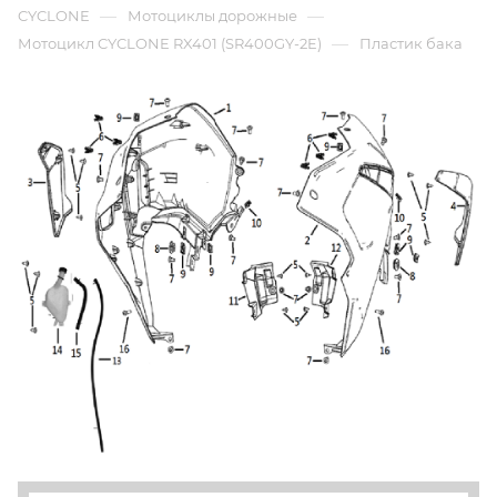
—
—
CYCLONE
Мотоциклы дорожные
—
Мотоцикл CYCLONE RX401 (SR400GY-2E)
Пластик бака