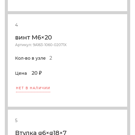
4
винт M6×20
Артикул: 9A163-1060-02071X
2
Кол-во в узле
20 ₽
Цена
НЕТ В НАЛИЧИИ
5
Втулка φ6×φ18×7