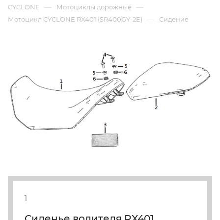
—
—
CYCLONE
Мотоциклы дорожные
—
Мотоцикл CYCLONE RX401 (SR400GY-2E)
Сидение
1
Сиденье водителя RX401