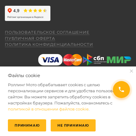
ПОЛЬЗОВАТЕЛЬСКОЕ СОГЛАШЕНИЕ
ПУБЛИЧНАЯ ОФЕРТА
ПОЛИТИКА КОНФИДЕНЦИАЛЬНОСТИ
Файлы cookie
Роллинг Мото обрабатывает сookies с целью
2026 © Интернет-магазин мототехники Роллинг Мото
персонализации сервисов и для удобства пользования
сайтом. Вы можете запретить обработку сookies в
настройках браузера. Пожалуйста, ознакомьтесь с
политикой в отношении файлов cookie
.
ПРИНИМАЮ
НЕ ПРИНИМАЮ
Главная
Избранные
Каталог
Кабинет
Корзина