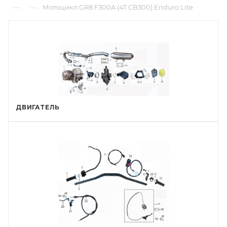
—
—
Мотоцикл GR8 F300A (4T CB300) Enduro Lite
ДВИГАТЕЛЬ