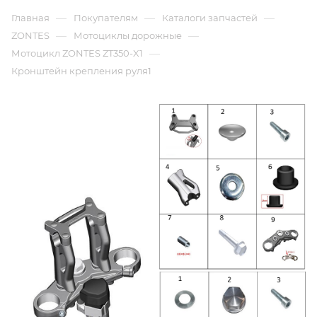
—
—
—
Главная
Покупателям
Каталоги запчастей
—
—
ZONTES
Мотоциклы дорожные
—
Мотоцикл ZONTES ZT350-X1
Кронштейн крепления руля1