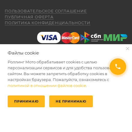
ПОЛЬЗОВАТЕЛЬСКОЕ СОГЛАШЕНИЕ
ПУБЛИЧНАЯ ОФЕРТА
ПОЛИТИКА КОНФИДЕНЦИАЛЬНОСТИ
Файлы cookie
Роллинг Мото обрабатывает сookies с целью
2026 © Интернет-магазин мототехники Роллинг Мото
персонализации сервисов и для удобства пользования
сайтом. Вы можете запретить обработку сookies в
настройках браузера. Пожалуйста, ознакомьтесь с
политикой в отношении файлов cookie
.
ПРИНИМАЮ
НЕ ПРИНИМАЮ
Главная
Избранные
Каталог
Кабинет
Корзина