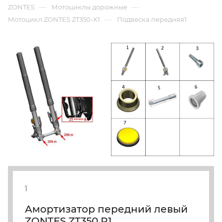
—
—
ZONTES
Мотоциклы дорожные
—
Мотоцикл ZONTES ZT350-X1
Подвеска передняя1
1
Амортизатор передний левый
ZONTES ZT350 R1