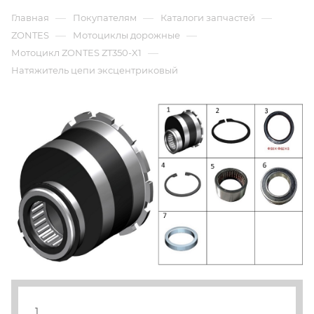
—
—
—
Главная
Покупателям
Каталоги запчастей
—
—
ZONTES
Мотоциклы дорожные
—
Мотоцикл ZONTES ZT350-X1
Натяжитель цепи эксцентриковый
1