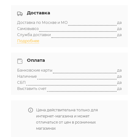
Доставка
Ростовская обл, г. Ростов-на-
Достаточно
Доставка по Москве и МО
Дону, ул Менжинского, д. 4Ж
да
Самовывоз
да
Служба доставки
да
Подробнее
Оплата
Банковские карты
да
Наличные
да
СБП
да
Выставить счет
да
Цена действительна только для
интернет-магазина и может
отличаться от цен в розничных
магазинах