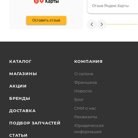
Считаю, что это гов
Отзыв Яндекс.Карты
получения денег, ч
Оставить отзыв
КАТАЛОГ
КОМПАНИЯ
МАГАЗИНЫ
О салоне
Франшиза
АКЦИИ
Новости
БРЕНДЫ
Блог
СМИ о нас
ДОСТАВКА
Реквизиты
ПОДБОР ЗАПЧАСТЕЙ
Юридическая
информация
СТАТЬИ