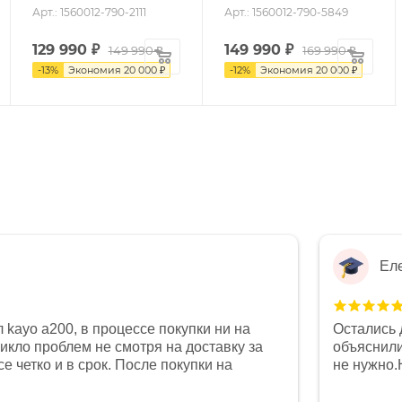
Арт.: 1560012-790-2111
Арт.: 1560012-790-5849
129 990
₽
149 990
₽
149 990 ₽
169 990 ₽
-
13
%
Экономия
20 000 ₽
-
12
%
Экономия
20 000 ₽
Ел
 kayo a200, в процессе покупки ни на
Остались 
никло проблем не смотря на доставку за
объяснили
е четко и в срок. После покупки на
не нужно.
был 0, при этом представители магазина
комфортна
связи и в итоге проблема была решена.
полностью