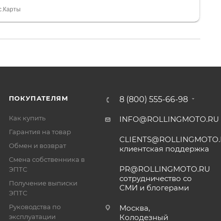
спасибо Дмитрию, за клиентоориентированность и
с.Карты
ПОКУПАТЕЛЯМ
8 (800) 555-66-98
Как купить
INFO@ROLLINGMOTO.RU
Гарантия на товар
CLIENTS@ROLLINGMOTO
Обмен и возврат
клиентская поддержка
Смена собственника в
PR@ROLLINGMOTO.RU
ЭПТС
сотрудничество со
Получение выписки
СМИ и блогерами
ЭПТС
Руководства по
Москва,
эксплуатации
Колодезный