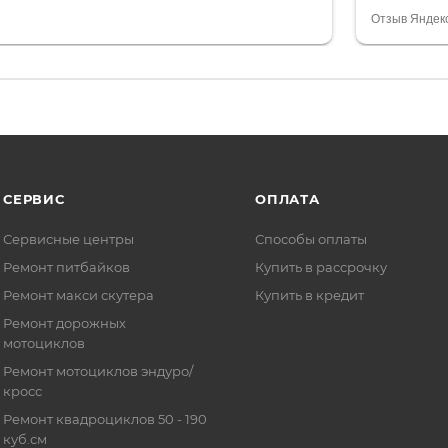
орит о небезразличии к клиенту после
огромное 
Отзыв Яндек
то на сегодняшний день редкость.
терпение
СЕРВИС
ОПЛАТА
Сервисные центры
Способы оплаты
Ремонт питбайков
Купить в рассрочку
Ремонт макси скутера
Купить в кредит
Ремонт дорожных
мотоциклов
Ремонт мотоциклов эндуро/
кросс
Ремонт квадроциклов 50 - 190
куб.см