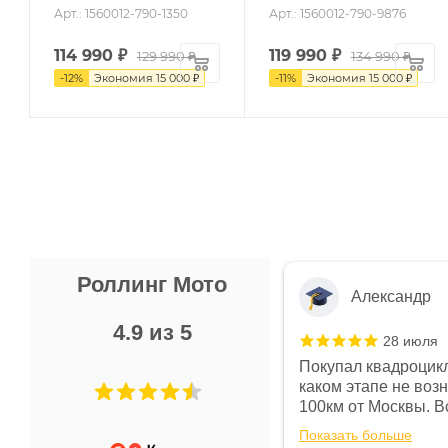
Арт.: 1560012-790-1350
Арт.: 1560012-790-9876
114 990
₽
119 990
₽
129 990 ₽
134 990 ₽
-
12
%
Экономия
15 000 ₽
-
11
%
Экономия
15 000 ₽
Роллинг Мото
Александр
4.9 из 5
28 июля
 в магазине чисто, цены везде
Покупал квадроцикл
огут. Не понравились условия
каком этапе не воз
предоплата и дают только на год)
100км от Москвы. Вс
ают что человек купит и
спидометре всегда 
Показать больше
некому.
постоянно были на 