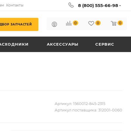
8 (800) 555-66-98
ам
Контакты
0
0
0
ДБОР ЗАПЧАСТЕЙ
АСХОДНИКИ
АКСЕССУАРЫ
СЕРВИС
Артикул:
1560012-845-2315
Артикул поставщика:
312001-0060