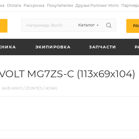
ка
Оплата
Рассрочка
Покупателям
Друзья Роллинг Мото
Партнёр
Каталог
ПО
Г
ХНИКА
ЭКИПИРОВКА
ЗАПЧАСТИ
Р
OLT MG7ZS-C (113х69х104)
АКБ KAYO / ZONTES / ATAKI